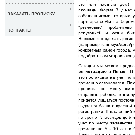
это или частный дом), 
площади. Форма 3 у нас 
ЗАКАЗАТЬ ПРОПИСКУ
собственниками которых 
партнерстве.Мы не берем
"резиновых", проблемны
КОНТАКТЫ
репутацией и хотим быт
Невозможно сделать регист
(например ваш муж/жена/ро
конкретный район города, 
подобрать вам устраивающи
Сегодня мы можем предл
регистрацию в Пензе
. В
это постановка на учет по 
временно остановился. Плюс
прописка по месту жите
отправить ребенка в школу
придется лишаться постоян
выдается бланк с красной
регистрации. В настоящий
на срок от 3 месяцев до 5 л
учет по месту жительства
времени на 5 - 10 лет и 
Такой вариант нужен для по